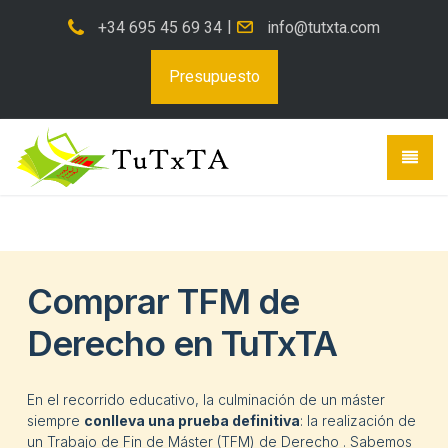
Edit this content, replacing it with the content you want to
|
+34 695 45 69 34
info@tutxta.com
generate. You can use {keywords} here too. Need help? Visit
https://www.wpzinc.com/documentation/tutxtacom/generate-
Presupuesto
content/
Comprar TFM de
Derecho en TuTxTA
En el recorrido educativo, la culminación de un máster
siempre
conlleva una prueba definitiva
: la realización de
un Trabajo de Fin de Máster (TFM) de Derecho . Sabemos