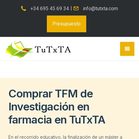
Edit this content, replacing it with the content you want to
|
+34 695 45 69 34
info@tutxta.com
generate. You can use {keywords} here too. Need help? Visit
https://www.wpzinc.com/documentation/tutxtacom/generate-
Presupuesto
content/
Comprar TFM de
Investigación en
farmacia en TuTxTA
En el recorrido educativo, la finalización de un máster a