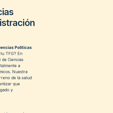
ias
istración
encias Políticas
 tu TFG? En
 de Ciencias
otalmente a
micos. Nuestra
erreno de la salud
antizar que
igado y