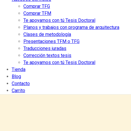
Comprar TFG
Comprar TFM
Te apoyamos con tú Tesis Doctoral
Planos y trabajos con programa de arquitectura
Clases de metodología
Presentaciones TFM o TFG
Traducciones juradas
Corrección textos tesis
Te apoyamos con tú Tesis Doctoral
Tienda
Blog
Contacto
Carrito