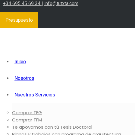
+34 695 45 69 34
|
info@tutxta.com
Edit this content, replacing it with the content 
https://www.wpzinc.com/documentation/tutxta
Presupuesto
Inicio
Nosotros
Nuestros Servicios
Comprar TFG
Comprar TFM
Te apoyamos con tú Tesis Doctoral
Planos y trabajos con programa de arquitectura