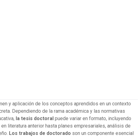
jo académico de investigación que un estudiante de doctorado
el título de doctor. Dicha tarea implica un estudio exhaustivo
ndo información reciente, visiones o soluciones a los
 mundo en general.
El documento de tesis
es una etapa
el profesorado, ya que da la oportunidad de demostrar la
men y aplicación de los conceptos aprendidos en un contexto
ncreta. Dependiendo de la rama académica y las normativas
ucativa,
la tesis doctoral
puede variar en formato, incluyendo
n literatura anterior hasta planes empresariales, análisis de
seño.
Los trabajos de doctorado
son un componente esencial