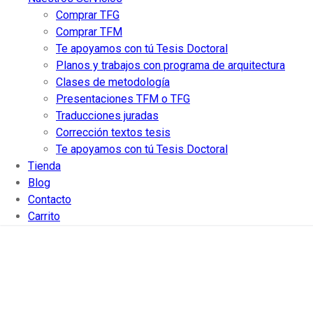
Comprar TFG
Comprar TFM
Te apoyamos con tú Tesis Doctoral
Planos y trabajos con programa de arquitectura
Clases de metodología
Presentaciones TFM o TFG
Traducciones juradas
Corrección textos tesis
¿Qué es?
Te apoyamos con tú Tesis Doctoral
¿Qué es una tesis doctoral para obte
Tienda
doctor en Antropología?
Blog
Contacto
Carrito