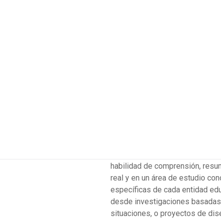
Una tesis doctoral
es un traba
ner el título de
debe llevar a cabo para obtener 
sobre un tema concreto, ofrecie
académicos y, muchas veces, al
fundamental en la preparación d
habilidad de comprensión, resu
real y en un área de estudio co
específicas de cada entidad ed
desde investigaciones basadas e
situaciones, o proyectos de di