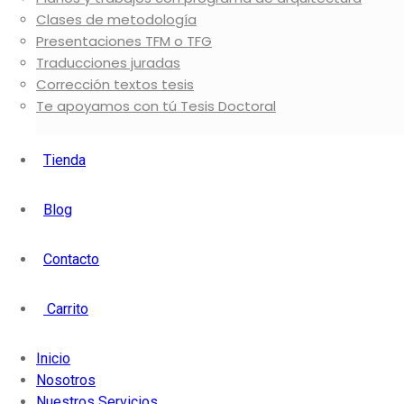
Elegir
comprar una tesis doctoral por encargo con TuTxTa
es dete
Clases de metodología
académico. Nos interesamos por tu éxito, por eso damos un pro
Presentaciones TFM o TFG
consientas tu rendimiento académico al casualidad. Creer en
Tu
Traducciones juradas
seguro hacia el alcanze de tus metas.
Corrección textos tesis
Te apoyamos con tú Tesis Doctoral
Pide tu presupuesto
Tienda
Blog
Contacto
Carrito
Inicio
Nosotros
Nuestros Servicios