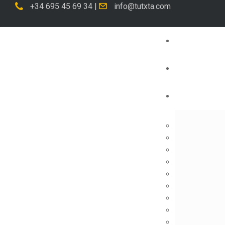
+34 695 45 69 34
|
info@tutxta.com
Edit this content, replacing it with the content 
https://www.wpzinc.com/documentation/tutxta