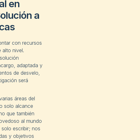
al en
olución a
cas
ontar con recursos
 alto nivel.
solución
cargo, adaptada y
mentos de desvelo,
tigación será
arias áreas del
o solo alcance
ino que también
 novedoso al mundo
olo escribir; nos
as y objetivos