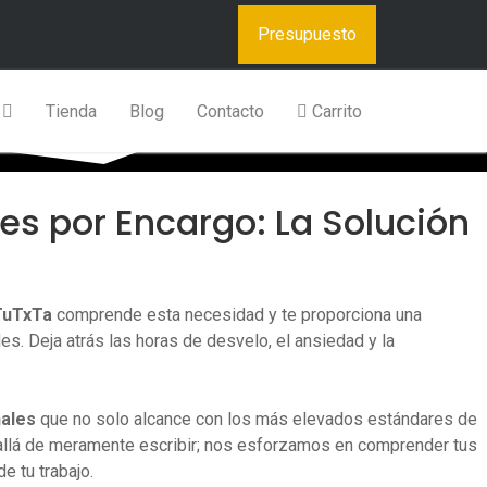
ww.wpzinc.com/documentation/tutxtacom/generate-content/
Presupuesto
s
Tienda
Blog
Contacto
Carrito
es por Encargo: La Solución
TuTxTa
comprende esta necesidad y te proporciona una
s. Deja atrás las horas de desvelo, el ansiedad y la
nales
que no solo alcance con los más elevados estándares de
 allá de meramente escribir; nos esforzamos en comprender tus
e tu trabajo.