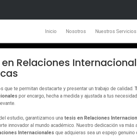
rate. You can use {keywords} here too. Need help? Visit
https://w
Inicio
Nosotros
Nuestros Servicio
en Relaciones Internacional
icas
s que te permitan destacarte y presentar un trabajo de calidad.
cionales
por encargo, hecha a medida y ajustada a tus necesidade
levante.
del estudio, garantizamos una
tesis en
Relaciones Internacio
aporte innovador al mundo académico. Nuestro dedicación va más
aciones Internacionales
que adquieras sea un espejo genuino d