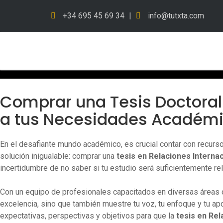
Edit this content, replacing it with the content you want to gene
+34 695 45 69 34
|
info@tutxta.com
Comprar una Tesis Doctoral 
a tus Necesidades Académ
En el desafiante mundo académico, es crucial contar con recurso
solución inigualable: comprar una
tesis en
Relaciones Interna
incertidumbre de no saber si tu estudio será suficientemente re
Con un equipo de profesionales capacitados en diversas áreas 
excelencia, sino que también muestre tu voz, tu enfoque y tu 
expectativas, perspectivas y objetivos para que la
tesis en
Rel